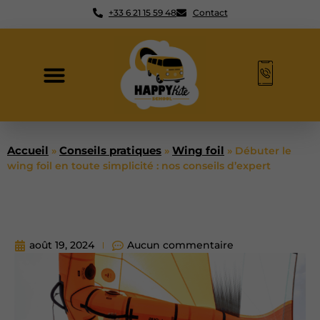
+33 6 21 15 59 48
Contact
Accueil
Conseils pratiques
Wing foil
»
»
»
Débuter le
wing foil en toute simplicité : nos conseils d’expert
août 19, 2024
Aucun commentaire