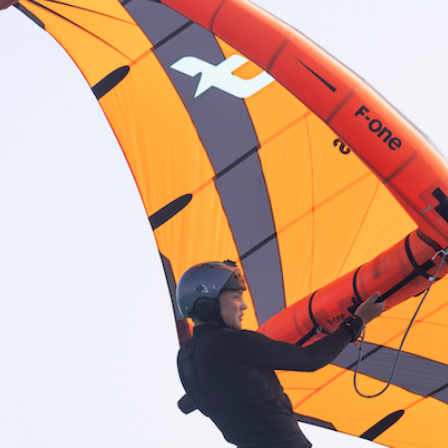
ainsi qu’un
stage découverte de wing foil
.
Conseil n°2 : trouver le spot idéal pour débuter
en wing foil
Pour
apprendre le wing foil en toute sécurité
,
nous vous conseillons de privilégier les plans d’eau
sécurisés. Le
spot parfait pour débuter en wing
foil
doit réunir les 3 conditions suivantes :
Un plan d’eau calme avec le moins de houle
possible.
Un spot suffisamment venté (entre 15 et 25
nœuds).
Un terrain de jeu dégagé et sans obstacles
sous le vent.
Quiberon est l’un des
meilleurs spots de wing foil
en Bretagne
, pour les débutants ! Située à l’abri de
la houle d’ouest, la
baie de Quiberon
offre un