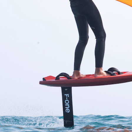
environnement calme et sécurisé. Notez qu’un
départ en wing foil depuis une plage peut ajouter
de la difficulté. Chez Happy Kite School vous
embarquez à bord d’un semi-rigide, afin de
rejoindre votre
terrain de jeu sécurisé
.
Conseil n°3 : tester le matériel de wing foil
avant d’acheter
Pour
progresser en
wing foil
, vous allez devoir
acheter ou louer les équipements nécessaires (à
savoir : une planche, un foil, une aile gonflable, une
combinaison et des chaussons en néoprène). Le
matériel pour débuter en wing foil
représente un
investissement financier. Afin de faire des
économies, vous pourriez être tenté de passer
commande sur Internet. Nous ne pouvons que
vous conseiller d’
essayer le matériel de wing foil
avant d’acheter
. Une planche trop grande ou trop
petite et une taille d’aile non adaptée freineront