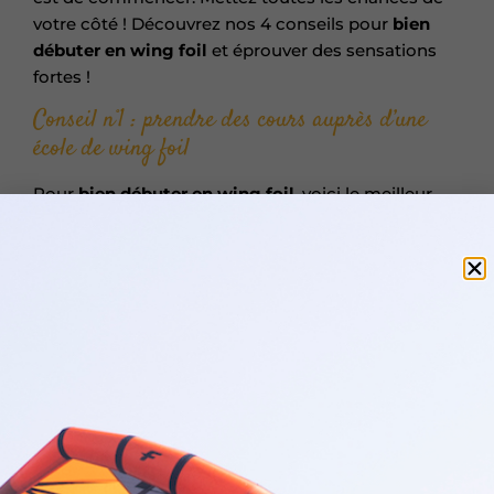
votre côté ! Découvrez nos 4 conseils pour
bien
débuter en wing foil
et éprouver des sensations
fortes !
Conseil n°1 : prendre des cours auprès d’une
école de wing foil
Pour
bien
débuter
en wing foil
, voici le meilleur
conseil que nous pouvons vous donner : prenez
des cours ! Vous trouverez des tutoriels en vidéo
consacrés à l’
apprentissage des techniques
de
base. Pour se lancer dans le
maniement de l’aile
(sans se décourager), rien ne remplace les conseils
d’un
moniteur diplômé d’État
. Vous pourrez
bénéficier de
conseils personnalisés
, afin de
corriger vos erreurs et progresser plus rapidement.
Profitez de vos prochaines vacances à Quiberon,
pour
apprendre le wing foil
! Notre école Happy
Kite propose un
cours d’initiation au wing foil
,