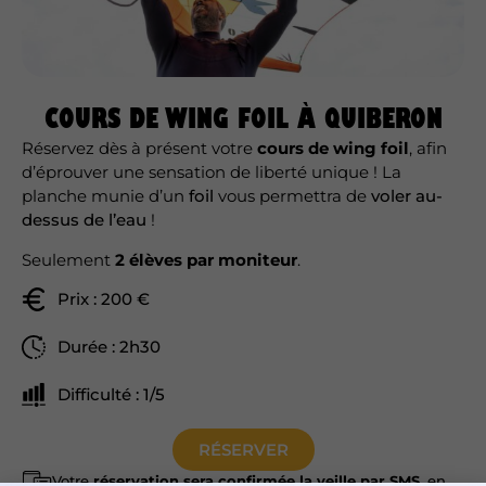
COURS DE WING FOIL À QUIBERON
Réservez dès à présent votre
cours de wing foil
, afin
d’éprouver une sensation de liberté unique ! La
planche munie d’un
foil
vous permettra de
voler au-
dessus de l’eau
!
Seulement
2 élèves par moniteur
.
Prix : 200 €
Durée : 2h30
Difficulté : 1/5
RÉSERVER
Votre
réservation sera confirmée la veille par SMS
, en