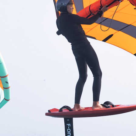
En fonction de votre
niveau d’expérience
, vous
apprendrez à :
manier une wing
pour envisager vos premiers
vols ;
tirer des bords
sur une planche de wing foil ;
remonter au vent
en tirant des bords ;
réaliser vos premières manœuvres
(empannage,
virement de bord
, etc.).
* Il arrive que des riders autonomes soient présents, afin de
profiter du trajet aller/retour en bateau
Ce qui est inclus dans le tarif de votre cours de
wing foil
Notre
séance découverte ou perfectionnement au