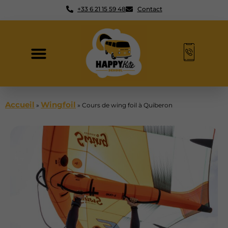
+33 6 21 15 59 48
Contact
Accueil
Wingfoil
»
»
Cours de wing foil à Quiberon