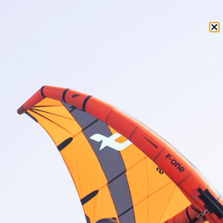
fonction des conditions météo prévues le jour J.
Le programme de votre cours de wing foil à
Quiberon
Profitez de votre séjour dans le Morbihan, pour vous
initier
ou vous
perfectionner au wing foil
!
Cette
séance (durée : 2h30)
s’adresse aussi bien aux
débutants
en quête de sensations fortes, qu’aux
riders confirmés
souhaitant progresser. Afin de vous
offrir des conditions d’apprentissage optimales, vous
bénéficiez d’un
cours de wing foil semi-particulier
*
(2 personnes). Vous embarquerez à bord d’un semi-
rigide, afin de rejoindre votre terrain de jeu sécurisé :
la majestueuse
baie de Quiberon
. Grâce au casque
Bluetooth dont vous serez équipé, votre moniteur
vous donnera des conseils personnalisés.