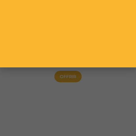
Bons cadeaux Wing foil
OFFRIR