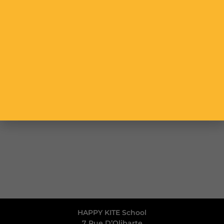
Chèque cadeau 100€
OFFRIR DE LA LIBERTÉ
HAPPY KITE School
7 Rue D’Olibarte