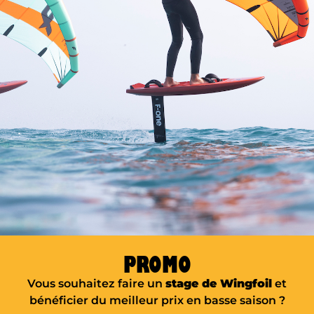
Bon cadeau E-Foil
en solo
OFFRIR UNE SESSION E-FOIL SOLO
PROMO
Bon cadeau E-Foil
Vous souhaitez faire un
stage de Wingfoil
et
en duo
bénéficier du meilleur prix en basse saison ?