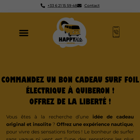
+33 6 21 15 59 48
Contact
COMMANDEZ UN BON CADEAU SURF FOIL
ÉLECTRIQUE À QUIBERON !
OFFREZ DE LA LIBERTÉ !
Vous êtes à la recherche d’une
idée de cadeau
original et insolite
?
Offrez une
expérience nautique
,
pour vivre des sensations fortes ! Le bonheur de surfer
sans vague ni vent est l’une des sensations les plus