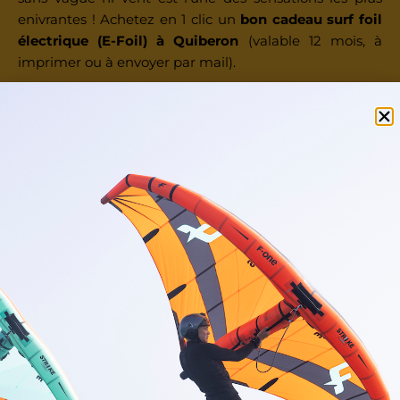
enivrantes ! Achetez en 1 clic un
bon cadeau surf foil
électrique (E-Foil) à Quiberon
(valable 12 mois, à
imprimer ou à envoyer par mail).
Noël, anniversaire, Saint-Valentin, départ en retraite.
Toutes les occasions sont bonnes pour
offrir de la
liberté
à un être cher.
Découvrez nos différents bons cadeaux surf
foil électrique découverte à Quiberon (56)
Offrez une
expérience mémorable
à un amateur
de glisse ou de sensations fortes, avec nos
bons
cadeaux surf foil électrique (E-Foil)
au choix.