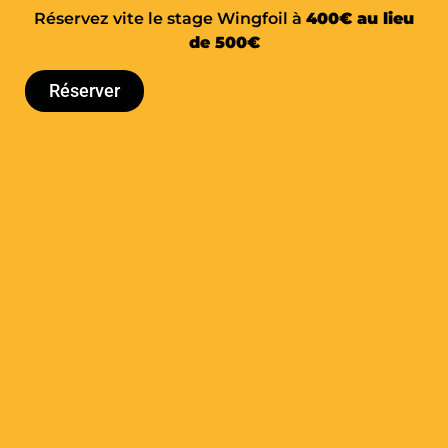
Réservez vite le stage Wingfoil à
400€ au lieu
de 500€
OFFRIR UNE SESSION E-FOIL DUO
Réserver
Bon cadeau E-Foil
en groupe​
OFFRIR UNE SESSION E-FOIL GROUPE​